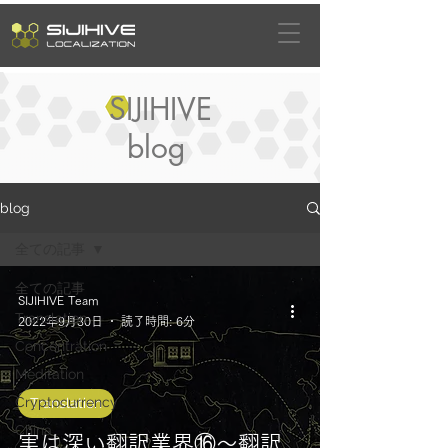
SIJIHIVE
blog
blog
全ての記事
全ての記事
SIJIHIVE Team
Translation
2022年9月30日
読了時間: 6分
Concentration
Meditation
Cryptocurrency
Translation
China
実は深い翻訳業界⑯～翻訳