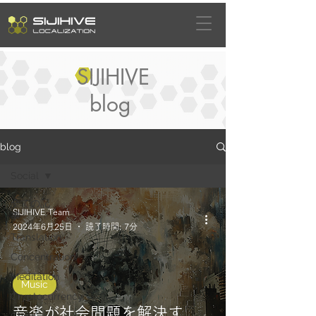
SIJIHIVE
blog
blog
Social
全ての記
SIJIHIVE Team
事
2024年6月25日
読了時間: 7分
Translation
Concentration
Meditation
Music
Cryptocurrency
音楽が社会問題を解決す