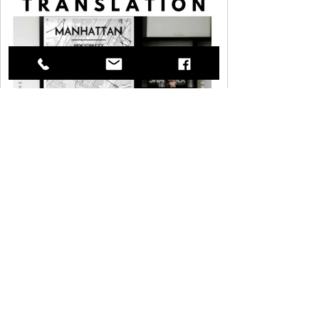
S Satoko
2021年1月9日
読了時間: 1分
The Secret to Good Website
Translation e-book
Please check and download SIJIHIVE's
second portfolio about the "secret to good
website translation."