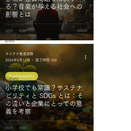
China
る？音楽が与える社会への
Social
影響とは
Telework
Language
Russia
Work
Portfolio
サステナ推進部隊
Travel
2024年6月17日
読了時間: 8分
Partner
Articles
Sustainability
Culture
Music
小学校でも常識？サステナ
Trend
ビリティと SDGs とは：そ
の違いと企業にとっての意
Mental
Health
義を考察
Sustainability
Entertainment