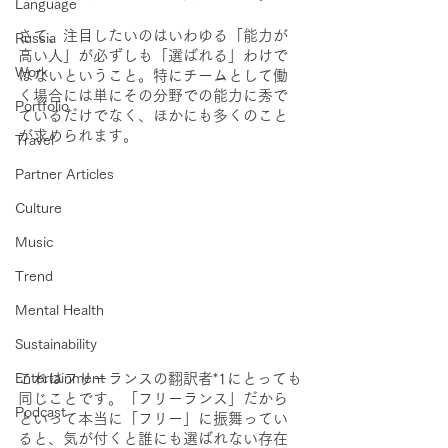
Language
さて、注目したいのはいわゆる「能力が
Russia
高い人」が必ずしも「選ばれる」わけで
Work
はないということ。特にチームとして働
く場合には単にその分野での能力に秀で
Portfolio
ているだけでなく、ほかにも多くのこと
が求められます。
Travel
Partner Articles
Culture
Music
Trend
Mental Health
Sustainability
Entertainment
これはフリーランスの翻訳者*1にとっても
同じことです。「フリーランス」だから
Podcast
といって本当に「フリー」に振舞ってい
ると、気が付くと誰にも選ばれない存在