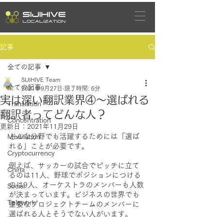
記事
全ての記事
SIJIHIVE Team
全ての記事
2021年9月27日
読了時間: 6分
実は深い翻訳業界④～選ばれる
Translation
翻訳者ってどんな人？
Concentration
更新日：
2021年11月29日
どんな分野でも活躍するためには「選ば
Meditation
れる」ことが必要です。
Cryptocurrency
例えば、サッカーの試合でピッチに立て
China
るのは11人、野球でポジションにつける
のは9人、オーケストラのメンバーも人数
Social
が決まっています。ビジネスの世界でも
Telework
重要なプロジェクトチームのメンバーに
選ばれる人とそうでない人がいます。