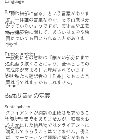
Language
Russia
「神は細部に宿る」という言葉がありま
す。一体誰の言葉なのか、その由来は分
Work
かっていないようですが、美術品や工芸
品、建築物に関して、あるいは文学や映
Portfolio
画についても用いられることがありま
Travel
す。
Partner Articles
一般的にその意味は「細かい部分にまで
こだわり抜くことにより、全体としての
Culture
完成度が高まる」と理解されています
Music
が、私たち翻訳者の「作品」にもこの言
葉は当てはまるかもしれません。
Trend
クオリティの定義
Mental Health
Sustainability
クライアントが翻訳の正確さを求めるこ
Entertainment
とはいうまでもありませんが、細部をお
ろそかにした納品物ではクライアントに
Podcast
満足してもらうことはできません。例え
ば、マーケティング翻訳に誤字があると