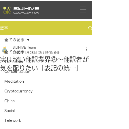
記事
全ての記事
SIJIHIVE Team
全ての記事
2022年1月28日
読了時間: 6分
実は深い翻訳業界⑧～翻訳者が
Translation
気を配りたい「表記の統一」
Concentration
Meditation
Cryptocurrency
China
Social
Telework