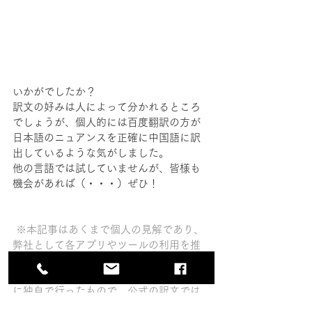
いかがでしたか？
訳文の好みは人によって分かれるところ
でしょうが、個人的には百度翻訳の方が
日本語のニュアンスを正確に中国語に訳
出しているような気がしました。
他の言語では試していませんが、皆様も
機会があれば（・・・）ぜひ！
 ※本記事はあくまで個人の見解であり、
弊社として各アプリやツールの利用を推
奨するものではありません。 また、歌詞
の日本語訳は弊社が本記事の執筆のため
に独自で行ったもので、公式の訳文では
ありませんので併せてご了承ください。