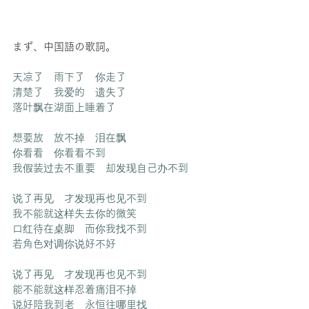
まず、中国語の歌詞。
天凉了　雨下了　你走了
清楚了　我爱的　遗失了
落叶飘在湖面上睡着了
想要放　放不掉　泪在飘
你看看　你看看不到
我假装过去不重要　却发现自己办不到
说了再见　才发现再也见不到
我不能就这样失去你的微笑
口红待在桌脚　而你我找不到
若角色对调你说好不好
说了再见　才发现再也见不到
能不能就这样忍着痛泪不掉
说好陪我到老　永恒往哪里找