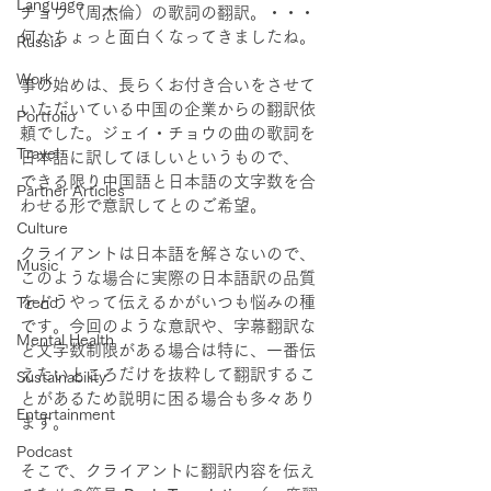
Language
チョウ（周杰倫）の歌詞の翻訳。・・・
何かちょっと面白くなってきましたね。
Russia
Work
事の始めは、長らくお付き合いをさせて
いただいている中国の企業からの翻訳依
Portfolio
頼でした。ジェイ・チョウの曲の歌詞を
Travel
日本語に訳してほしいというもので、
できる限り中国語と日本語の文字数を合
Partner Articles
わせる形で意訳してとのご希望。
Culture
クライアントは日本語を解さないので、
Music
このような場合に実際の日本語訳の品質
をどうやって伝えるかがいつも悩みの種
Trend
です。今回のような意訳や、字幕翻訳な
Mental Health
ど文字数制限がある場合は特に、一番伝
えたいところだけを抜粋して翻訳するこ
Sustainability
とがあるため説明に困る場合も多々あり
Entertainment
ます。
Podcast
そこで、クライアントに翻訳内容を伝え