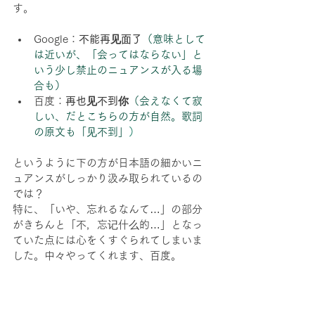
す。
Google：
不能再见面了
（意味として
は近いが、「会ってはならない」と
いう少し禁止のニュアンスが入る場
合も）
百度：
再也见不到你
（会えなくて寂
しい、だとこちらの方が自然。歌詞
の原文も「见不到」
）
というように下の方が日本語の細かいニ
ュアンスがしっかり汲み取られているの
では？
特に、「いや、忘れるなんて…」の部分
がきちんと「不，忘记什么的…」となっ
ていた点には心をくすぐられてしまいま
した。中々やってくれます、百度。