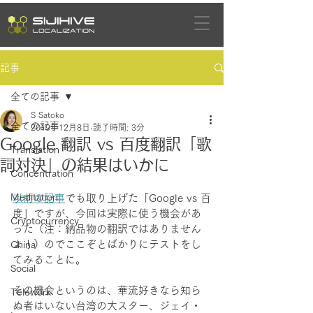
記事
全ての記事
S Satoko
全ての記事
2019年12月8日
読了時間: 3分
Google 翻訳 vs 百度翻訳「歌
Translation
詞対決」の結果はいかに
Concentration
Meditation
以前の記事
でも取り上げた「Google vs 百
度」ですが、今回は実際に使う機会があ
Cryptocurrency
った（注：納品物の翻訳ではありません
よ！）のでここぞとばかりにテストをし
China
てみることに。
Social
その機会というのは、華流好きなら知ら
Telework
ぬ者はいない台湾の大スター、ジェイ・