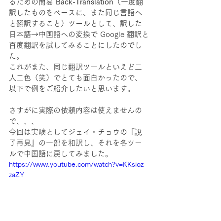
るための簡易 
Back-Translation
（一度翻
訳したものをベースに、また同じ言語へ
と翻訳すること）ツールとして、訳した
日本語→中国語への変換で Google 翻訳と
百度翻訳を試してみることにしたのでし
た。
これがまた、同じ翻訳ツールといえど二
人二色（笑）でとても面白かったので、
以下で例をご紹介したいと思います。
さすがに実際の依頼内容は使えませんの
で、、、
今回は実験としてジェイ・チョウの『說
了再見』の一部を和訳し、それを各ツー
ルで中国語に戻してみました。
https://www.youtube.com/watch?v=KKsioz-
zaZY