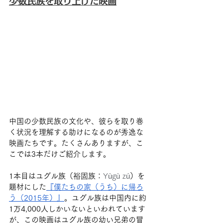
少数民族を取り上げた映画
中国の少数民族の文化や、彼らを取り巻
く状況を理解する助けになるのが秀逸な
映画たちです。たくさんありますが、こ
こでは3本だけご紹介します。
1本目はユグル族（裕固族：
Yùgù zú
）を
題材にした
『僕たちの家（うち）に帰ろ
う（2015年）』
。ユグル族は中国内に約
1万4,000人しかいないといわれています
が、この映画はユグル族の幼い兄弟の冒