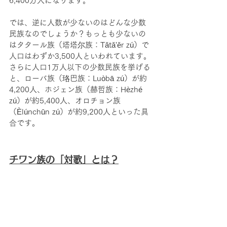
6,400万人になります。
では、逆に人数が少ないのはどんな少数
民族なのでしょうか？もっとも少ないの
はタタール族（塔塔尔族：Tǎtǎ'ěr zú）で
人口はわずか3,500人といわれています。
さらに人口1万人以下の少数民族を挙げる
と、ローバ族（珞巴族：Luòbā zú）が約
4,200人、ホジェン族（赫哲族：Hèzhé 
zú）が約5,400人、オロチョン族
（Èlúnchūn zú）が約9,200人といった具
合です。
チワン族の「対歌」とは？