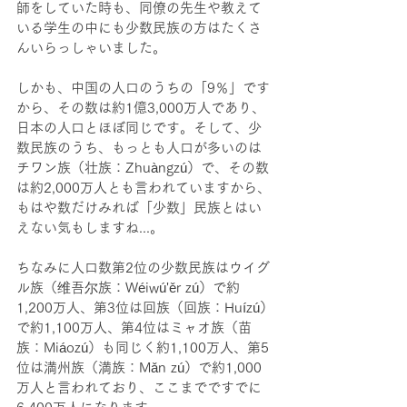
師をしていた時も、同僚の先生や教えて
いる学生の中にも少数民族の方はたくさ
んいらっしゃいました。
しかも、中国の人口のうちの「9％」です
から、その数は約1億3,000万人であり、
日本の人口とほぼ同じです。そして、少
数民族のうち、もっとも人口が多いのは
チワン族（壮族：Zhuàngzú）で、その数
は約2,000万人とも言われていますから、
もはや数だけみれば「少数」民族とはい
えない気もしますね...。
ちなみに人口数第2位の少数民族はウイグ
ル族（维吾尔族：Wéiwú'ěr zú）で約
1,200万人、第3位は回族（回族：Huízú）
で約1,100万人、第4位はミャオ族（苗
族：Miáozú）も同じく約1,100万人、第5
位は満州族（満族：Mǎn zú）で約1,000
万人と言われており、ここまでですでに