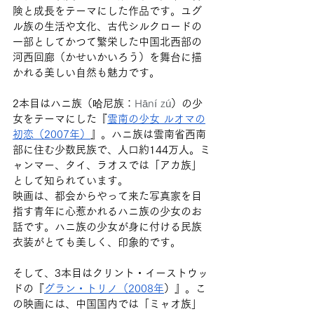
険と成長をテーマにした作品です。ユグ
ル族の生活や文化、古代シルクロードの
一部としてかつて繁栄した中国北西部の
河西回廊（かせいかいろう）を舞台に描
かれる美しい自然も魅力です。
2本目はハニ族（哈尼族：
Hāní zú
）の少
女をテーマにした『
雲南の少女 ルオマの
初恋（2007年）
』。ハニ族は雲南省西南
部に住む少数民族で、人口約144万人。ミ
ャンマー、タイ、ラオスでは「アカ族」
として知られています。
映画は、都会からやって来た写真家を目
指す青年に心惹かれるハニ族の少女のお
話です。ハニ族の少女が身に付ける民族
衣装がとても美しく、印象的です。
そして、3本目はクリント・イーストウッ
ドの『
グラン・トリノ（2008年
）』。こ
の映画には、中国国内では「ミャオ族」