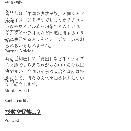
Language
Russia
皆さんは「中国の少数民族」と聞くとど
んなイメージを持つでしょうか？チベッ
Work
ト族やウイグル族を想像する人もいれ
Portfolio
ば、タイやラオスなど国境に接するエリ
アに生活する人々をイメージする方もお
Travel
られるかもしれません。
Partner Articles
時に「抑圧」や「貧困」などネガティブ
Culture
な文脈でとらえられがちな中国の少数民
Music
族ですが、今回の記事は政治的な話は抜
きにして、彼らの文化を知る魅力につい
Trend
てご紹介します。
Mental Health
Sustainability
Entertainment
少数？民族...？
Podcast