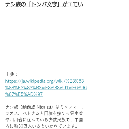
ナシ族の「トンパ文字」がエモい
出典：
https://ja.wikipedia.org/wiki/%E3%83
%88%E3%83%B3%E3%83%91%E6%96
%87%E5%AD%97
ナシ族（纳西族:Nàxī zú）はミャンマー、
ラオス、ベトナムと国境を接する雲南省
や四川省に住んでいる少数民族で、中国
内に約30万人いるといわれています。