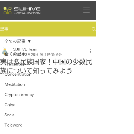
記事
全ての記事
SIJIHIVE Team
全ての記事
2025年3月28日
読了時間: 6分
実は多民族国家！中国の少数民
Translation
族について知ってみよう
Concentration
Meditation
Cryptocurrency
China
Social
Telework