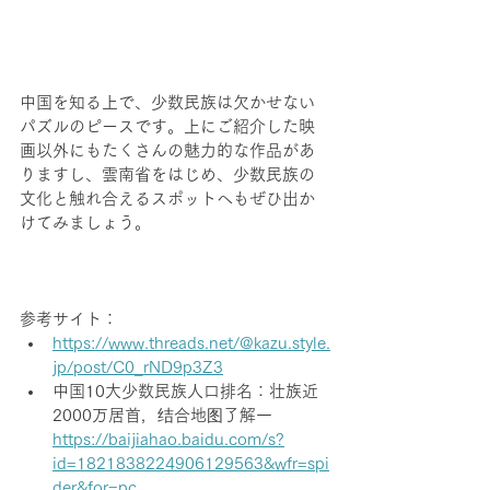
中国を知る上で、少数民族は欠かせない
パズルのピースです。上にご紹介した映
画以外にもたくさんの魅力的な作品があ
りますし、雲南省をはじめ、少数民族の
文化と触れ合えるスポットへもぜひ出か
けてみましょう。
参考サイト：
https://www.threads.net/@kazu.style.
jp/post/C0_rND9p3Z3
中国10大少数民族人口排名：壮族近
2000万居首，结合地图了解一
https://baijiahao.baidu.com/s?
id=1821838224906129563&wfr=spi
der&for=pc