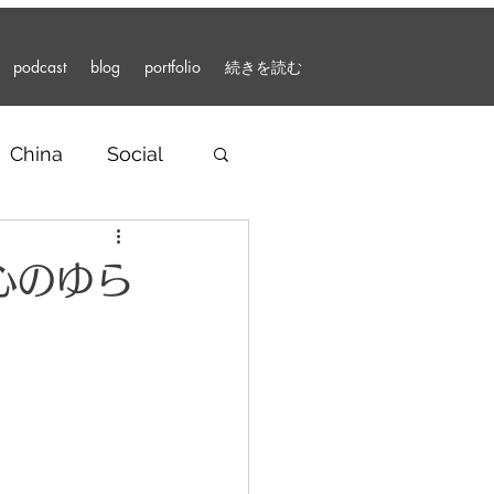
podcast
blog
portfolio
続きを読む
China
Social
r Articles
心のゆら
nment
Podcast