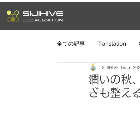
全ての記事
Translation
Telework
SIJIHIVE Team
Language
20
潤いの秋
ぎも整え
Culture
Music
Tre