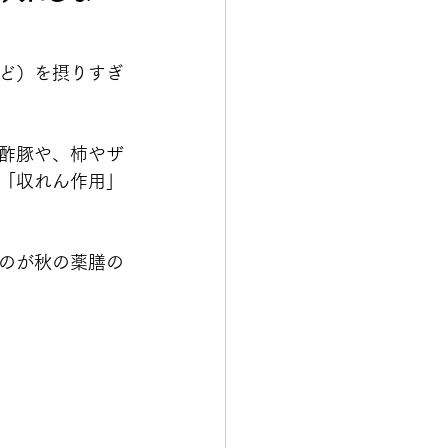
ど）を摂りすぎ
酢豚や、柿やザ
「収れん作用」
のが秋の薬膳の