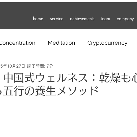
home
service
achievements
team
company
Concentration
Meditation
Cryptocurrency
25年10月27日
Russia
読了時間: 7分
Work
Portfolio
Travel
Partne
、中国式ウェルネス：乾燥も
る五行の養生メソッド
nd
Mental Health
Sustainability
Entertai