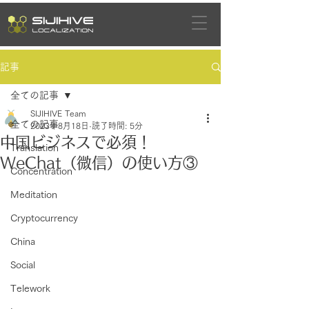
記事
全ての記事
SIJIHIVE Team
全ての記事
2023年8月18日
読了時間: 5分
中国ビジネスで必須！
Translation
WeChat（微信）の使い方③
Concentration
Meditation
Cryptocurrency
China
Social
Telework