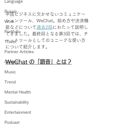
Language
Russia
中国ビジネスに欠かせないコミュニケー
ションツール、WeChat。始め方や決済機
Work
能などについて
過去2回
にわたって説明し
Portfolio
てきました。最終回となる第3回では、チ
ャットツールとしてのユニークな使い方
Travel
について紹介します。
Partner Articles
WeChat の「語音」とは？
Culture
Music
Trend
Mental Health
Sustainability
Entertainment
Podcast