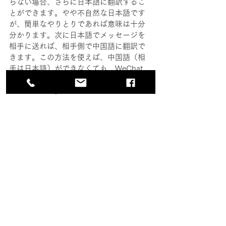
らない場合、さらに日本語に翻訳するこ
とができます。やや不自然な日本語です
が、簡単なやりとりであれば意味は十分
分かります。次に日本語でメッセージを
相手に送れば、相手側で中国語に翻訳で
きます。この方法を使えば、中国語（相
手は日本語）ができなくても、WeChat 
を使えば、中国の人たちと友達になれて
しまうのです。
まとめ
3回にわたって WeChat の便利な使い方に
ついて説明しました。WeChat を使えば
使うほど、なぜこのコミュニケーション
ツールが中国での生活に必要不可欠か実
感できると思います。
第1回
で説明したよ
うにプライバシーの観点から注意すべき
点はありますが、WeChatをうまく使えば
中国語の上達にもつながるはずです。