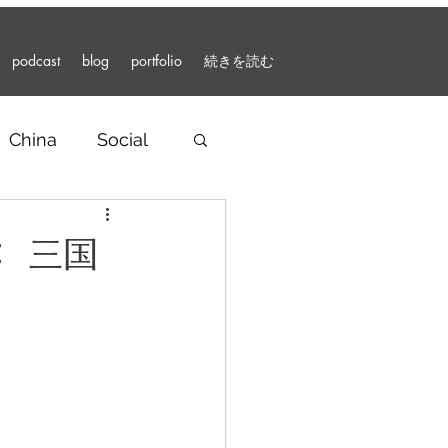
podcast
blog
portfolio
続きを読む
China
Social
r Articles
 三国
nment
Podcast