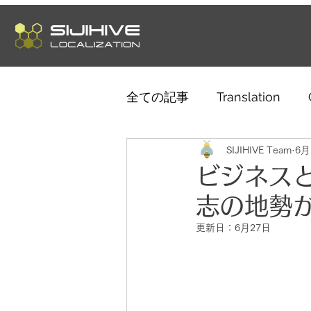
全ての記事
Translation
Telework
SIJIHIVE Team
Language
6月
ビジネス
志の地勢
Culture
Music
Tre
更新日：
6月27日