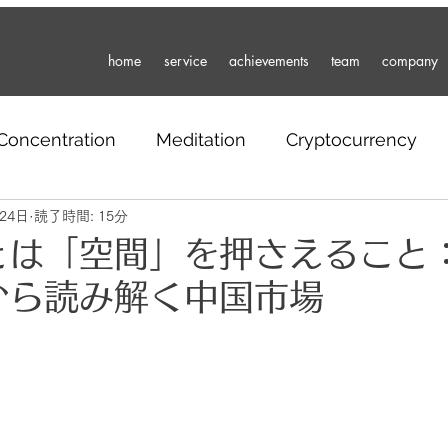
home
service
achievements
team
company
Concentration
Meditation
Cryptocurrency
24日
Russia
読了時間: 15分
Work
Portfolio
Travel
Partne
とは「空間」を押さえること：
から読み解く中国市場
nd
Mental Health
Sustainability
Entertai