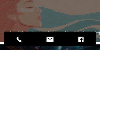
心が疲れたら、海へ。波がもたらす癒
しの科学
朝起きたら未読100件！？中国ビジネ
スマンの圧倒的熱量と WeChat 文化
実は深い翻訳業界[57]～ブランドらし