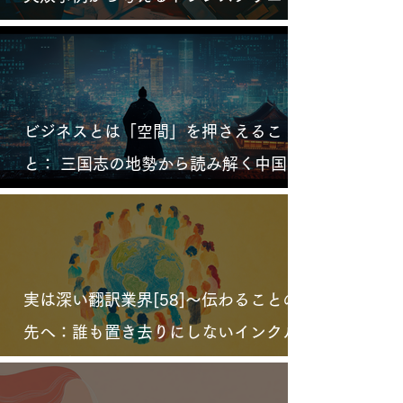
ションの重要性
ビジネスとは「空間」を押さえるこ
と： 三国志の地勢から読み解く中国市
場
実は深い翻訳業界[58]〜伝わることの
先へ：誰も置き去りにしないインクル
ーシブ翻訳の実装術