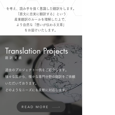
を考え、
読み手を強く意識した
翻訳をします。
「
原文に忠実に翻訳する」という
産業翻訳のルールを理解した上で
、
より自然な「想いが伝わる文章」
をお届けいたします。
Translation Projects
翻訳実績
過去のプロジェクト一例をご紹介します。
様々な国から、様々な専門分野の翻訳をご依頼
いただいております。
​どのようなニーズにも柔軟に対応します。
READ MORE