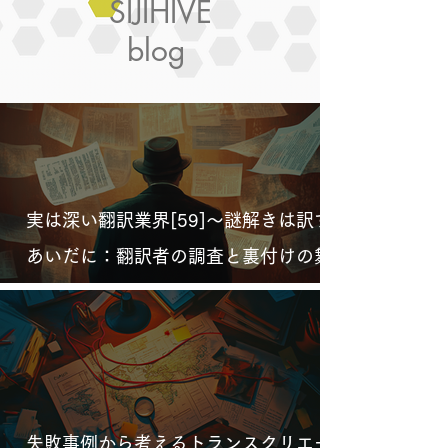
SIJIHIVE
blog
実は深い翻訳業界[59]～謎解きは訳す
あいだに：翻訳者の調査と裏付けの舞
台裏
失敗事例から考えるトランスクリエー