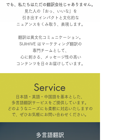
でも、私たちはただの
翻訳会社じゃありません。
見た人
の「おっ、いい
な」を
引き出す
インパクトと
文
化的な
ニュアンスをくみ取り、
表現します。
翻訳は異文化コミュニケーション。
SIJIHIVE はマーケティング翻訳の
専門チームとして、
心に刺さる、メッセージ性の高い
コンテンツを日々お届けしています。
Service
日本語・英語・中国語を基本とした、
多言語翻訳サービスをご提供しています。
どのようなニーズにも柔軟に対応いたしますの
で、ぜひお気軽にお問い合わせください。​
多言語翻訳